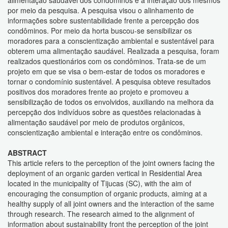
alimentação saudável dos condôminos e a interação dos mesmos
por meio da pesquisa. A pesquisa visou o alinhamento de
informações sobre sustentabilidade frente a percepção dos
condôminos. Por meio da horta buscou-se sensibilizar os
moradores para a conscientização ambiental e sustentável para
obterem uma alimentação saudável. Realizada a pesquisa, foram
realizados questionários com os condôminos. Trata-se de um
projeto em que se visa o bem-estar de todos os moradores e
tornar o condomínio sustentável. A pesquisa obteve resultados
positivos dos moradores frente ao projeto e promoveu a
sensibilização de todos os envolvidos, auxiliando na melhora da
percepção dos indivíduos sobre as questões relacionadas à
alimentação saudável por meio de produtos orgânicos,
conscientização ambiental e interação entre os condôminos.
ABSTRACT
This article refers to the perception of the joint owners facing the
deployment of an organic garden vertical in Residential Area
located in the municipality of Tijucas (SC), with the aim of
encouraging the consumption of organic products, aiming at a
healthy supply of all joint owners and the interaction of the same
through research. The research aimed to the alignment of
information about sustainability front the perception of the joint