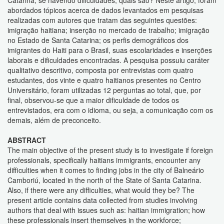
Catarina, se havendo dificuldades, quais são? Neste artigo, foram
abordados tópicos acerca de dados levantados em pesquisas
realizadas com autores que tratam das seguintes questões:
imigração haitiana; inserção no mercado de trabalho; imigração
no Estado de Santa Catarina; os perfis demográficos dos
imigrantes do Haiti para o Brasil, suas escolaridades e inserções
laborais e dificuldades encontradas. A pesquisa possuiu caráter
qualitativo descritivo, composta por entrevistas com quatro
estudantes, dos vinte e quatro haitianos presentes no Centro
Universitário, foram utilizadas 12 perguntas ao total, que, por
final, observou-se que a maior dificuldade de todos os
entrevistados, era com o idioma, ou seja, a comunicação com os
demais, além de preconceito.
ABSTRACT
The main objective of the present study is to investigate if foreign
professionals, specifically haitians immigrants, encounter any
difficulties when it comes to finding jobs in the city of Balneário
Camboriú, located in the north of the State of Santa Catarina.
Also, if there were any difficulties, what would they be? The
present article contains data collected from studies involving
authors that deal with issues such as: haitian immigration; how
these professionals insert themselves in the workforce;