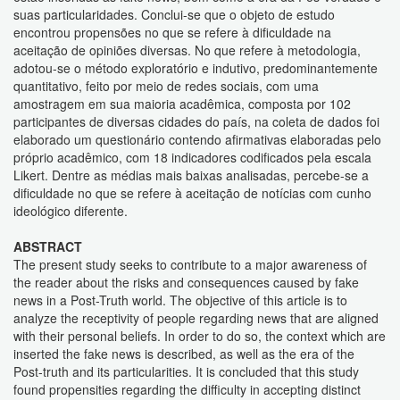
suas particularidades. Conclui-se que o objeto de estudo
encontrou propensões no que se refere à dificuldade na
aceitação de opiniões diversas. No que refere à metodologia,
adotou-se o método exploratório e indutivo, predominantemente
quantitativo, feito por meio de redes sociais, com uma
amostragem em sua maioria acadêmica, composta por 102
participantes de diversas cidades do país, na coleta de dados foi
elaborado um questionário contendo afirmativas elaboradas pelo
próprio acadêmico, com 18 indicadores codificados pela escala
Likert. Dentre as médias mais baixas analisadas, percebe-se a
dificuldade no que se refere à aceitação de notícias com cunho
ideológico diferente.
ABSTRACT
The present study seeks to contribute to a major awareness of
the reader about the risks and consequences caused by fake
news in a Post-Truth world. The objective of this article is to
analyze the receptivity of people regarding news that are aligned
with their personal beliefs. In order to do so, the context which are
inserted the fake news is described, as well as the era of the
Post-truth and its particularities. It is concluded that this study
found propensities regarding the difficulty in accepting distinct