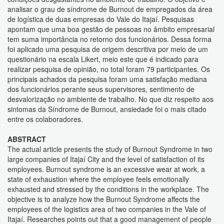
analisar o grau de síndrome de Burnout de empregados da área
de logística de duas empresas do Vale do Itajaí. Pesquisas
apontam que uma boa gestão de pessoas no âmbito empresarial
tem suma importância no retorno dos funcionários. Dessa forma
foi aplicado uma pesquisa de origem descritiva por meio de um
questionário na escala Likert, meio este que é indicado para
realizar pesquisa de opinião, no total foram 79 participantes. Os
principais achados da pesquisa foram uma satisfação mediana
dos funcionários perante seus supervisores, sentimento de
desvalorização no ambiente de trabalho. No que diz respeito aos
sintomas da Síndrome de Burnout, ansiedade foi o mais citado
entre os colaboradores.
ABSTRACT
The actual article presents the study of Burnout Syndrome in two
large companies of Itajaí City and the level of satisfaction of its
employees. Burnout syndrome is an excessive wear at work, a
state of exhaustion where the employee feels emotionally
exhausted and stressed by the conditions in the workplace. The
objective is to analyze how the Burnout Syndrome affects the
employees of the logistics area of two companies in the Vale of
Itajaí. Researches points out that a good management of people